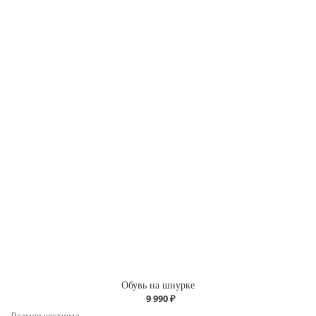
Обувь на шнурке
9 990 ₽
Размер костюма