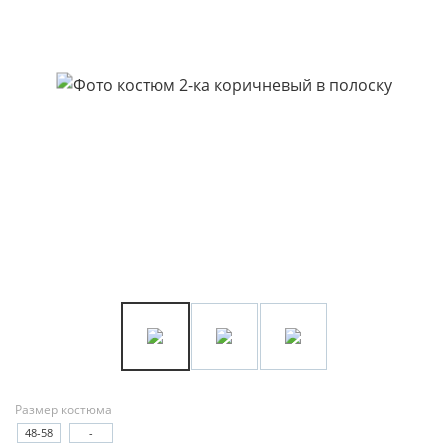
Размер костюма
48-58
-