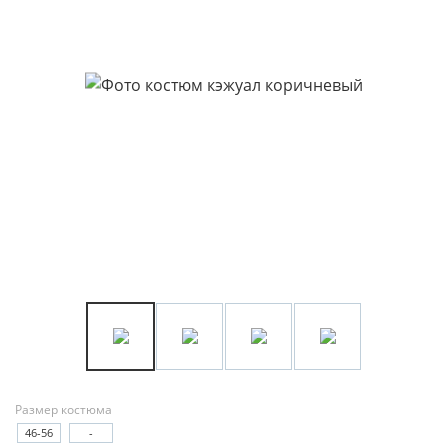
Размер костюма
46-56
-