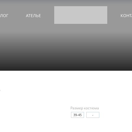
АЛОГ
АТЕЛЬЕ
КОНТ
е
Размер костюма
39-45
-