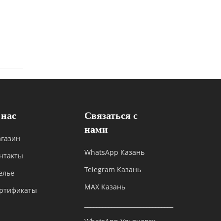
 нас
Связаться с
нами
газин
WhatsApp Казань
нтакты
Telegram Казань
елье
MAX Казань
ртификаты
______________________________