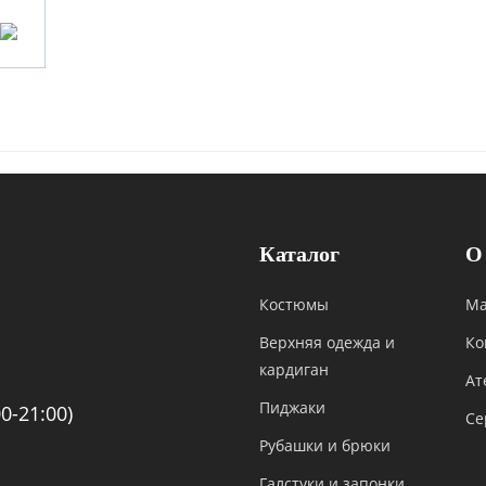
Каталог
О
Костюмы
Ма
Верхняя одежда и
Ко
кардиган
Ат
Пиджаки
0-21:00)
Се
Рубашки и брюки
Галстуки и запонки